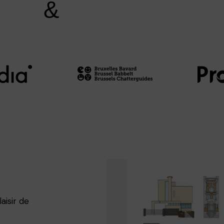
&
aisir de