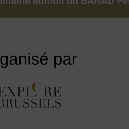
ochaine édition du BANAD Fes
ganisé
par