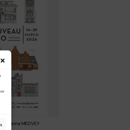
s
tir
©Johanna MEDVEY
es