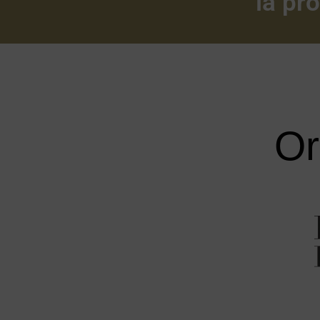
la pr
Or