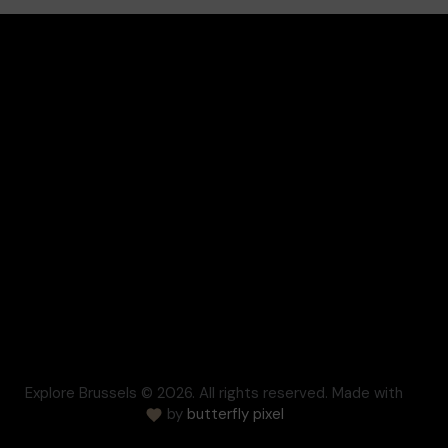
Facebook
Instagram
Contact
Mentions légales
Conditions générales de vente
Respect de la vie privée
Règlement des litiges
Cookie
Presse
FAQ
Explore Brussels
© 2026. All rights reserved. Made with
by
butterfly pixel