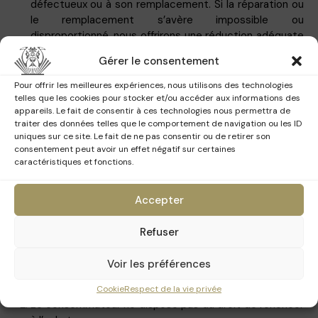
défectueux ou à son remplacement. Si la réparation ou
le remplacement s’avère impossible ou
disproportionné, nous offrirons une réduction adéquate
du prix ou le remplacement par un bien conforme.
Gérer le consentement
Pour offrir les meilleures expériences, nous utilisons des technologies
telles que les cookies pour stocker et/ou accéder aux informations des
Clauses applicables aux clients consommateurs
appareils. Le fait de consentir à ces technologies nous permettra de
traiter des données telles que le comportement de navigation ou les ID
Toutes les photographies présentes sur ce site sont
uniques sur ce site. Le fait de ne pas consentir ou de retirer son
protégées par le droit d’auteur.
consentement peut avoir un effet négatif sur certaines
Ces photographies ne sont pas libres de droit, pour toute
caractéristiques et fonctions.
utilisation l’autorisation est à demander au préalable à
Explore.Brussels
ASBL.
Accepter
Refuser
Clauses applicables aux clients visiteurs
Le client s’engage à respecter le règlement du lieu
Voir les préférences
visité, toute dégradation pourra entraîner une
demande de dédommagement.
Cookie
Respect de la vie privée
Le consommateur ne dispose pas du droit de renoncer