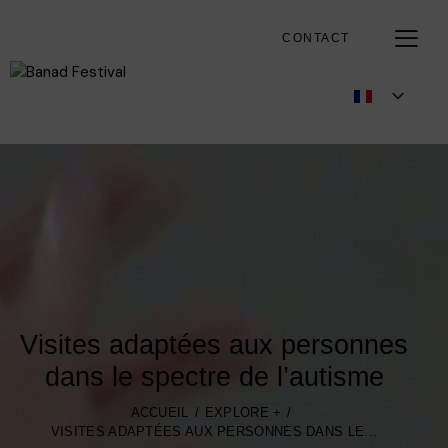
CONTACT
Visites adaptées aux personnes
dans le spectre de l’autisme
ACCUEIL
EXPLORE +
VISITES ADAPTÉES AUX PERSONNES DANS LE...