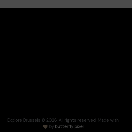
Facebook
Instagram
Contact
Mentions légales
Conditions générales de vente
Respect de la vie privée
Règlement des litiges
Cookie
Presse
FAQ
Explore Brussels
© 2026. All rights reserved. Made with
by
butterfly pixel