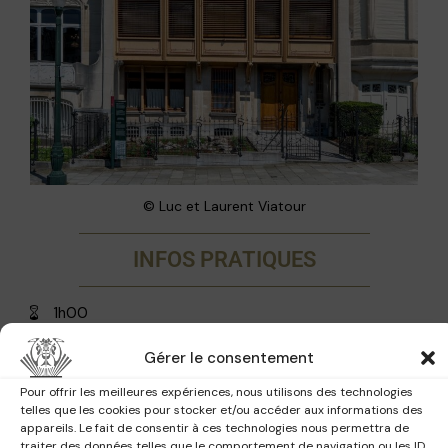
© Luc et Laurent Viatour
INFOS PRATIQUES
1h00
Prix libre (réservation obligatoire)
Gérer le consentement
Avenue Palmerston 4, 1000 Bruxelles
Pour offrir les meilleures expériences, nous utilisons des technologies
Bus 12, 59 (Marie-Louise), Bus 21, 56, 60, 64, 79
telles que les cookies pour stocker et/ou accéder aux informations des
(Ambiorix ou Marie-Louise), Bus 29 (W. Wilson), Bus
appareils. Le fait de consentir à ces technologies nous permettra de
63 (Ambiorix ou W. Wilson)
traiter des données telles que le comportement de navigation ou les ID