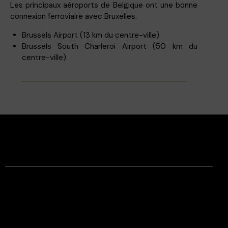
Les principaux aéroports de Belgique ont une bonne
connexion ferroviaire avec Bruxelles.
Brussels Airport (13 km du centre-ville)
Brussels South Charleroi Airport (50 km du
centre-ville)
Facebook
Instagram
Contact
Mentions légales
Conditions générales de vente
Respect de la vie privée