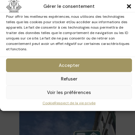
Gérer le consentement
Pour offrir les meilleures expériences, nous utilisons des technologies
Autres moyens de location
telles que les cookies pour stocker et/ou accéder aux informations des
appareils. Le fait de consentir à ces technologies nous permettra de
Il est possible de louer des vélos durant le weekend via :
traiter des données telles que le comportement de navigation ou les ID
Blue Bike
: dans toutes les gares SNCB –
plus d’infos
uniques sur ce site. Le fait de ne pas consentir ou de retirer son
consentement peut avoir un effet négatif sur certaines caractéristiques
Villo
: A toutes les stations Villo –
plus d’infos
et fonctions.
Les ICR
Accepter
Pour vous déplacer dans Bruxelles sans avoir besoin
d’une carte, vous pouvez utiliser les ICR (itinéraires
Refuser
cyclables régionaux). Ceux-ci sont des parcours
recommandés balisés permettant de relier les
Voir les préférences
différentes communes de la ville. Empruntant des
voiries locales, ou disposant d’infrastructures pour le
Cookie
Respect de la vie privée
vélo, ils sont représentés par les panneaux suivants :