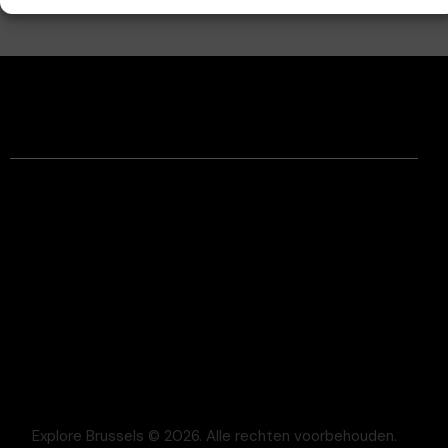
Facebook
Instagram
Contact
Juridische informatie
Algemene verkoopvoorwaarden
Respect voor privacy
Beslechting van geschillen
Cookie
Pers
Veelgestelde vragen
Explore Brussels
© 2026. Alle rechten voorbehouden.