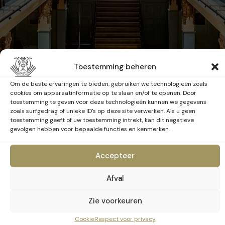
Toestemming beheren
Om de beste ervaringen te bieden, gebruiken we technologieën zoals
cookies om apparaatinformatie op te slaan en/of te openen. Door
toestemming te geven voor deze technologieën kunnen we gegevens
zoals surfgedrag of unieke ID's op deze site verwerken. Als u geen
toestemming geeft of uw toestemming intrekt, kan dit negatieve
gevolgen hebben voor bepaalde functies en kenmerken.
Accepteer
De programmatie van het BANAD Festival
2026 is onderweg...
Afval
Deze pagina zal binnenkort beschikbaar
zijn
Zie voorkeuren
Cookie
Respect voor privacy