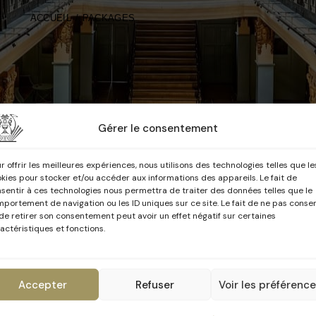
ACCUEIL
PACKAGES
Gérer le consentement
r offrir les meilleures expériences, nous utilisons des technologies telles que le
kies pour stocker et/ou accéder aux informations des appareils. Le fait de
sentir à ces technologies nous permettra de traiter des données telles que le
portement de navigation ou les ID uniques sur ce site. Le fait de ne pas consen
ogrammation du BANAD Fest
de retirer son consentement peut avoir un effet négatif sur certaines
actéristiques et fonctions.
se finalise...
onstruction de cette page est
terminée
Accepter
Refuser
Voir les préférenc