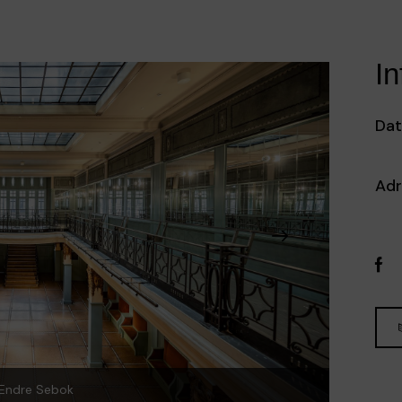
In
Dat
Adr
 Endre Sebok