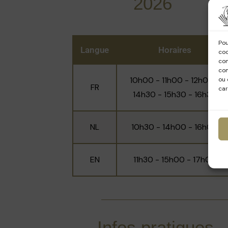
2026
Après une longue opération de rest
en 2018. La visite se focalise sur 
restaurés à l’identique.
Pou
Langue
Horaires
coo
con
com
10h00 - 11h00 - 12h00 -
ou 
FR
car
14h30 - 15h30 - 16h30
NL
10h30 - 14h00 - 16h00
EN
11h30 - 15h00 - 17h00
Infos pratiques