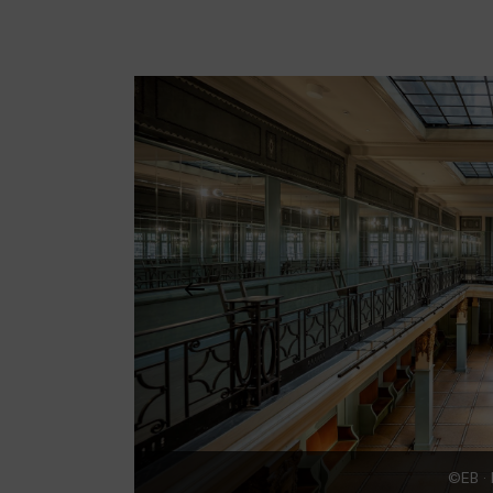
©EB ·