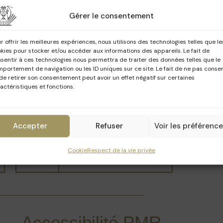
2026
auration, le Palace a rouvert ses portes
Gérer le consentement
le foyer Hamesse et sa galerie qui ont été
r offrir les meilleures expériences, nous utilisons des technologies telles que le
Langue
Horaires
kies pour stocker et/ou accéder aux informations des appareils. Le fait de
sentir à ces technologies nous permettra de traiter des données telles que le
portement de navigation ou les ID uniques sur ce site. Le fait de ne pas consen
10h30 - 11h30 - 14h00 -
de retirer son consentement peut avoir un effet négatif sur certaines
FR
actéristiques et fonctions.
15h00 - 16h00 - 17h00
NL
10h00 - 12h00 - 15h30
Accepter
Refuser
Voir les préférenc
Cookie
Respect de la vie privée
EN
11h00 - 14h30 - 16h30
Accessibilité PMR