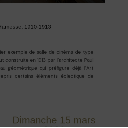
Hamesse, 1910-1913
ier exemple de salle de cinéma de type
ut construite en 1913 par l’architecte Paul
u géométrique qui préfigure déjà l’Art
epris certains éléments éclectique de
avant le terrain. La corniche de la façade
corbeille de fruits surmontée du coq,
res qui l’a fait construire. Le cinéma
 et comportait un parterre, deux balcons,
aste bar en sous-sol ; cette capacité
Dimanche 15 mars
tut de "plus grand cinéma de la Capitale".