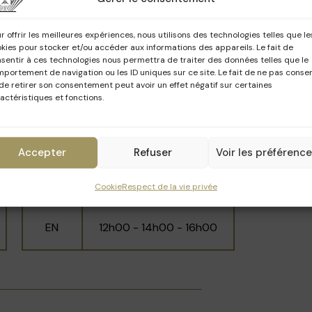
2026
e sur la salle à manger avec son plafond à
e.
r offrir les meilleures expériences, nous utilisons des technologies telles que le
kies pour stocker et/ou accéder aux informations des appareils. Le fait de
sentir à ces technologies nous permettra de traiter des données telles que le
portement de navigation ou les ID uniques sur ce site. Le fait de ne pas consen
Langue
Horaires
de retirer son consentement peut avoir un effet négatif sur certaines
actéristiques et fonctions.
12h30 - 13h30 - 14h30 -
FR
15h30 - 16h30
Accepter
Refuser
Voir les préférenc
NL
13h00 - 15h00 - 17h00
Cookie
Respect de la vie privée
EN
12h00 - 14h00 - 16h00