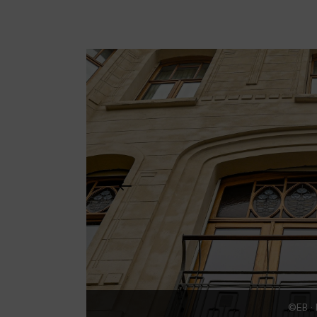
©EB ·