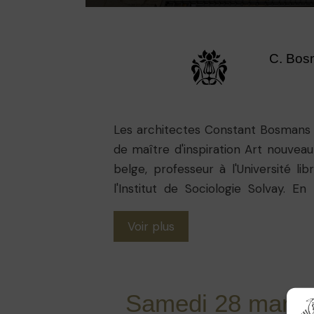
C. Bos
Les architectes Constant Bosmans 
de maître d'inspiration Art nouvea
belge, professeur à l'Université l
l'Institut de Sociologie Solvay. E
décoratif en façade (reliefs, vitraux,
Voir plus
l'architecte Léon Sneyers, en sty
intérieurs sont fortement influenc
d'entrée voûté conduit au grand hal
second hall perpendiculaire abrite 
Samedi 28 mars
rampe en fer forgé. Dans le salo