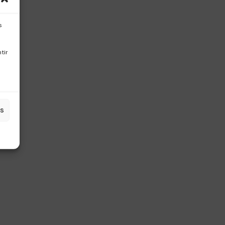
s
tir
es