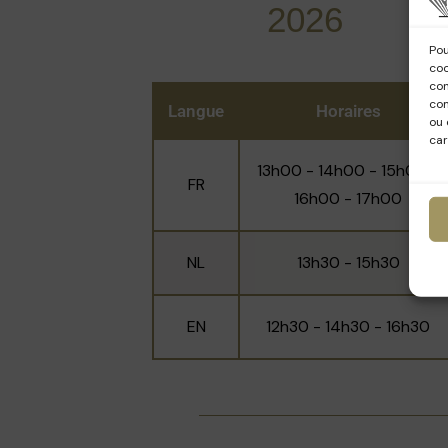
2026
étagères d’origine. Le salon s’ouvr
gorge stuqué et ses lambris d'origin
Pou
coo
con
com
Langue
Horaires
ou 
car
13h00 - 14h00 - 15h00 -
FR
16h00 - 17h00
NL
13h30 - 15h30
EN
12h30 - 14h30 - 16h30