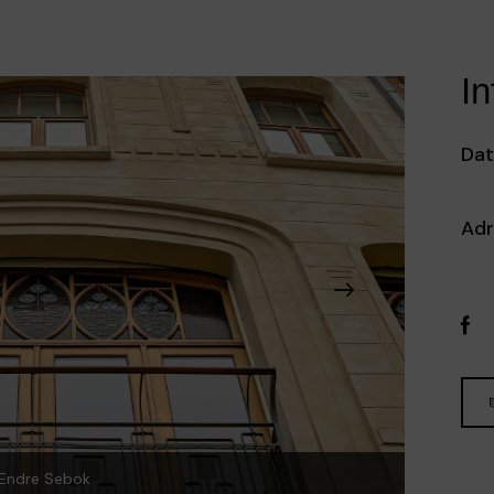
In
Dat
Adr
 Endre Sebok