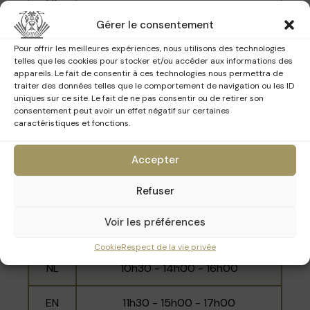
16h00 - 17h00
Gérer le consentement
NL
10h00 - 12h00 - 15h30
Pour offrir les meilleures expériences, nous utilisons des technologies
telles que les cookies pour stocker et/ou accéder aux informations des
EN
11h00 - 14h30 - 16h30
appareils. Le fait de consentir à ces technologies nous permettra de
traiter des données telles que le comportement de navigation ou les ID
uniques sur ce site. Le fait de ne pas consentir ou de retirer son
consentement peut avoir un effet négatif sur certaines
caractéristiques et fonctions.
Dimanche 15 mars 2026
Accepter
Refuser
Langue
Horaires
10h00 - 11h00 - 12h00 - 14h30 -
Voir les préférences
FR
15h30 - 16h30
Cookie
Respect de la vie privée
NL
10h30 - 14h00 - 16h00
EN
11h30 - 15h00 - 17h00