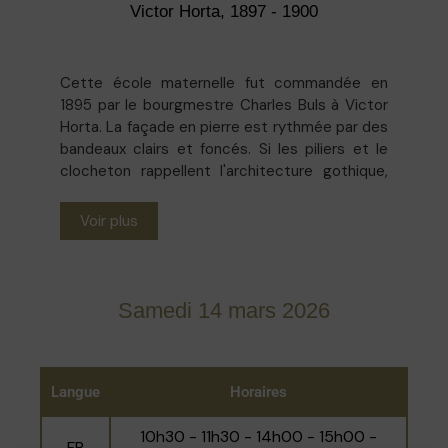
Victor Horta, 1897 - 1900
Cette école maternelle fut commandée en
1895 par le bourgmestre Charles Buls à Victor
Horta. La façade en pierre est rythmée par des
bandeaux clairs et foncés. Si les piliers et le
clocheton rappellent l'architecture gothique,
l'auvent vitré de la porte d’entrée rattache
sans conteste le bâtiment au style Art
Voir plus
nouveau. À l’intérieur, l’architecte réalisa une
fine charpente métallique supportant la
verrière du préau. La lumière y est
omniprésente. La minutieuse rénovation de
Samedi 14 mars 2026
l'école en 1999 par l'architecte Barbara Van der
Wee en a fait un des hauts lieux de l’Art
nouveau dans le quartier des Marolles.
Langue
Horaires
10h30 - 11h30 - 14h00 - 15h00 -
FR