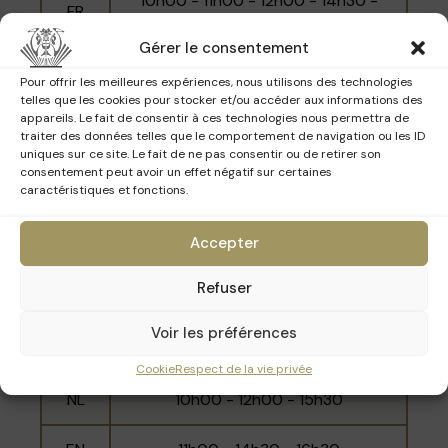
10h00 - 11h00 - 12h00 - 14h30 -
FR
deux machines Linotype rappellent encore
15h30 - 16h30
fortement la destination initiale du bâtiment,
Gérer le consentement
tandis que les couleurs de la façade sont
NL
10h30 - 14h00 - 16h00
Pour offrir les meilleures expériences, nous utilisons des technologies
rappelées dans le carrelage plus contemporain
telles que les cookies pour stocker et/ou accéder aux informations des
des murs. Aujourd'hui, s’y trouvent les bureaux
EN
11h30 - 15h00 - 17h00
appareils. Le fait de consentir à ces technologies nous permettra de
et une salle de concert de la maison de
traiter des données telles que le comportement de navigation ou les ID
disques PIAS.
uniques sur ce site. Le fait de ne pas consentir ou de retirer son
consentement peut avoir un effet négatif sur certaines
caractéristiques et fonctions.
Dimanche 15 mars 2026
Accepter
Langue
Horaires
Refuser
10h30 - 11h30 - 14h00 - 15h00 -
Voir les préférences
FR
16h00 - 17h00
Cookie
Respect de la vie privée
NL
10h00 - 12h00 - 15h30