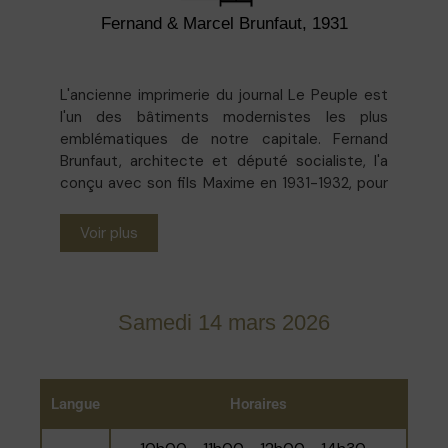
Fernand & Marcel Brunfaut, 1931
L'ancienne imprimerie du journal Le Peuple est
l'un des bâtiments modernistes les plus
emblématiques de notre capitale. Fernand
Brunfaut, architecte et député socialiste, l'a
conçu avec son fils Maxime en 1931-1932, pour
agrandir les bureaux de la rédaction de la Rue
des Sables que le journal socialiste occupait
Voir plus
depuis 1905. Le bâtiment final, qui utilisait des
matériaux modernes tels que le verre et l'acier,
reflétait parfaitement les idéaux progressistes
des Brunfaut. Les larges fenêtres
Samedi 14 mars 2026
transparentes offraient une vue jour et nuit de
l'activité au sein de l’imprimerie, tandis que la
tour d'éclairage et la publicité lumineuse rouge
d'origine devaient attirer les regards des
Langue
Horaires
passants et des partisans du mouvement
socialiste. À l'intérieur, les volumes originaux et