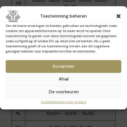
10u00 · 11u00 · 12u00 · 14u30 · 15u30 ·
FR
voorbijgangers en aanhangers van de
16u30
socialistische beweging. Binnen herinneren de
Toestemming beheren
originele volumes en twee Linotype
NL
10u30 · 14u00 · 16u00
zetmachines nog altijd sterk aan de initiële
Om de beste ervaringen te bieden, gebruiken we technologieën zoals
bestemming van het gebouw, terwijl de kleuren
cookies om apparaatinformatie op te slaan en/of te openen. Door
EN
11u30 · 15u00 · 17u00
toestemming te geven voor deze technologieën kunnen we gegevens
van de gevel terugkeren in de meer eigentijdse
zoals surfgedrag of unieke ID's op deze site verwerken. Als u geen
betegeling van de muren. Vandaag zijn er
toestemming geeft of uw toestemming intrekt, kan dit negatieve
kantoren en een concertzaal van
gevolgen hebben voor bepaalde functies en kenmerken.
platenmaatschappij PIAS ondergebracht.
Zondag 15 maart 2026
Accepteer
Afval
Taal
Tijdstippen
Zie voorkeuren
10u30 · 11u30 · 14u00 · 15u00· 16u00 ·
FR
17u00
Cookie
Respect voor privacy
NL
10u00 - 12u00 - 15u30