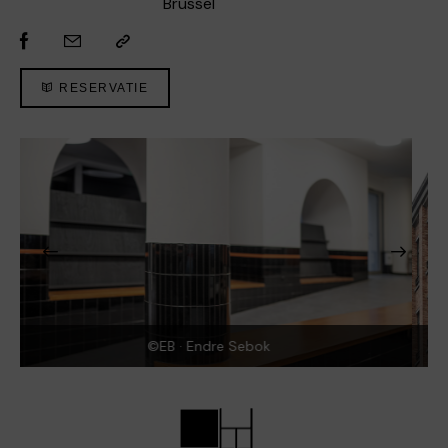
Brussel
RESERVATIE
©EB · Endre Sebok