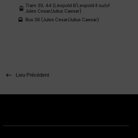
Tram 39, 44 (Léopold II/Leopold II ou/of
Jules Cesar/Julius Caesar)
Bus 36 (Jules Cesar/Julius Caesar)
Lieu Précédent
Facebook
Instagram
Contact