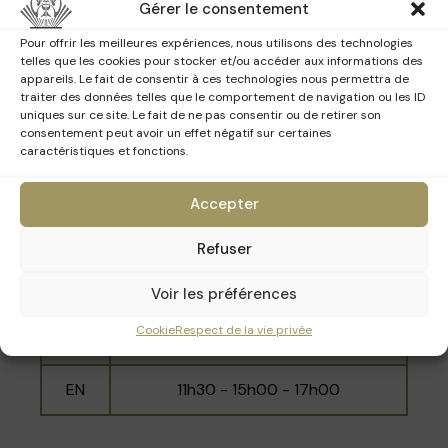
créations et les projets du résident, le
NL
10h00 - 12h00 - 15h30
Gérer le consentement
designer Damian O'Sullivan.
Pour offrir les meilleures expériences, nous utilisons des technologies
EN
11h00 - 14h30 - 16h30
telles que les cookies pour stocker et/ou accéder aux informations des
appareils. Le fait de consentir à ces technologies nous permettra de
traiter des données telles que le comportement de navigation ou les ID
uniques sur ce site. Le fait de ne pas consentir ou de retirer son
consentement peut avoir un effet négatif sur certaines
Dimanche 29 mars 2026
caractéristiques et fonctions.
Accepter
Langue
Horaires
Refuser
10h00 - 11h00 - 12h00 - 14h30 -
FR
15h30 - 16h30
Voir les préférences
Cookie
Respect de la vie privée
NL
10h30 - 14h00 - 16h00
EN
11h30 - 15h00 - 17h00