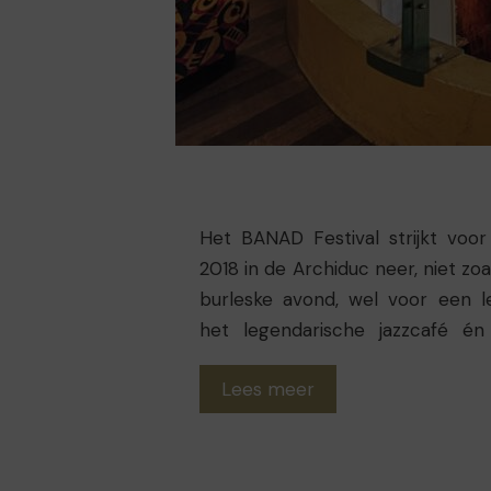
Het BANAD Festival strijkt voor
2018 in de Archiduc neer, niet zo
burleske avond, wel voor een l
het legendarische jazzcafé én
zelf. Johan Ral is de meesterver
Lees meer
en gaat, net zoals hij dat in zijn
boek
L'Archiduc Forever
deed, o
ziel en de identiteit van deze uit
De hoofdrol is daarbij voor