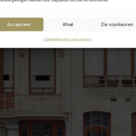
atieve gevolgen hebben voor bepaalde functies en kenmerken.
Accepteer
Afval
Zie voorkeuren
Cookie
Respect voor privacy