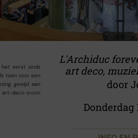
L'Archiduc foreve
 het eerst sinds
art deco, muzie
als toen voor een
door J
ezing gewijd aan
 art-deco-icoon
teller van dienst
Donderdag 
 recent verschenen
p zoek naar de
zonderlijke plek.
 een keer niet
INFO EN 