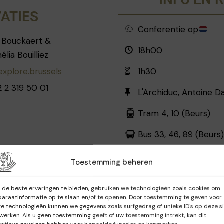
eraffineerde
VATIES
or een negentig
Conferentie op
he muzikanten en
s Bouckaert &
18h00
hoeders' van de
lia Bouilliez
Brenders en de
xplore.brussels
1h30
athalie Hennart.
2 2 319 50 01
L'Archiduc, Antoine D
ère als journalist
Tram 4, 10 (Beurs)
n het weekblad
Bus 33, 46, 89 (Beurs)
st en nieuwsanker
especialiseerd in
Toestemming beheren
 muziek.
de beste ervaringen te bieden, gebruiken we technologieën zoals cookies om
araatinformatie op te slaan en/of te openen. Door toestemming te geven voor
e technologieën kunnen we gegevens zoals surfgedrag of unieke ID's op deze s
werken. Als u geen toestemming geeft of uw toestemming intrekt, kan dit