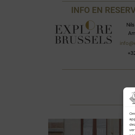
weggelegd voor de zo g
INFO EN RESER
pakketbootarchitectuur, wel vo
jaar oude piano, tal van mythisc
Nil
uiteraard de belangrijkste '
Amé
Archiduc: jazzpionnier Stan 
info@e
huidige uitbaters Jean-Louis en N
+3
Johan Ral
(1953) begon zijn carri
bij het rockmagazine RIFF e
Knack, en als producer, journali
bij de openbare omroep. Hij is g
de geschiedenis van de populaire
Om 
app
dez
ver