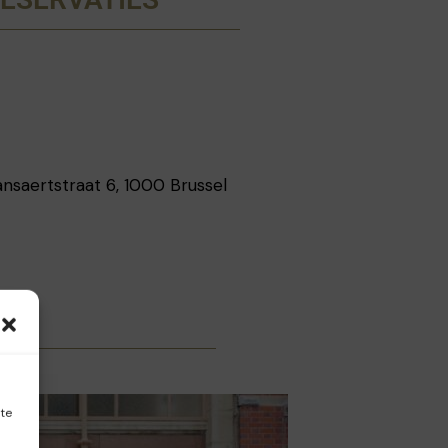
ansaertstraat 6, 1000 Brussel
ite