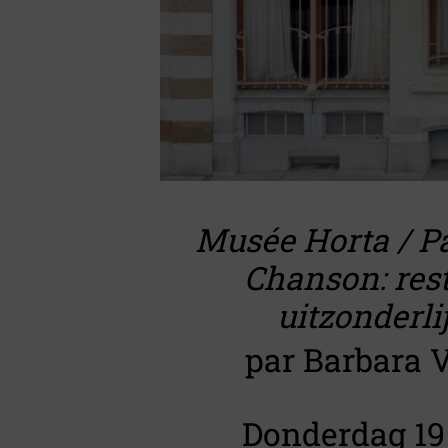
Musée Horta / Pa
Chanson: res
uitzonderli
par Barbara 
Donderdag 19