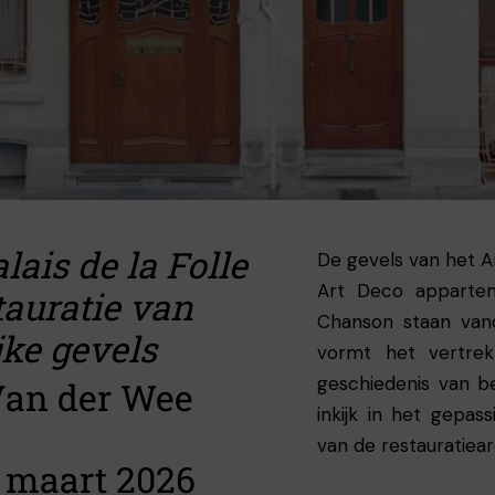
lais de la Folle
De gevels van het 
Art Deco appartem
tauratie van
Chanson staan vand
jke gevels
vormt het vertre
geschiedenis van b
Van der Wee
inkijk in het gepa
van de restauratiear
 maart 2026