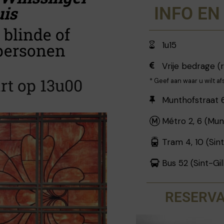
uis
INFO EN
blinde of
personen
1u15
Vrije bedrage (
rt op 13u00
* Geef aan waar u wilt a
Munthofstraat 6
Métro 2, 6 (Mun
Tram 4, 10 (Sint
Bus 52 (Sint-Gil
RESERVA