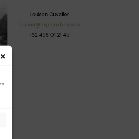
Louison Cuvelier
louison@explore.brussels
+32 456 01 21 45
ite