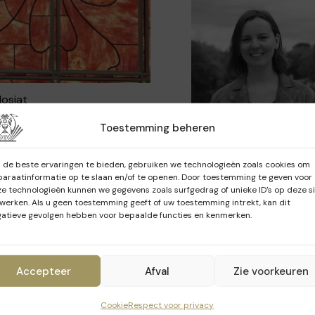
Mosiat
Toestemming beheren
veau herenhuis met een
sen 1894 en 1897 voor
de beste ervaringen te bieden, gebruiken we technologieën zoals cookies om
araatinformatie op te slaan en/of te openen. Door toestemming te geven voor
een naaste medewerker
e technologieën kunnen we gegevens zoals surfgedrag of unieke ID's op deze s
der meer een wintertuin
werken. Als u geen toestemming geeft of uw toestemming intrekt, kan dit
atieve gevolgen hebben voor bepaalde functies en kenmerken.
 het licht baadde, met
 waren geschilderd. In
ouwd tot een huurhuis
Accepteer
Afval
Zie voorkeuren
r een transformatie.
i Jacobs (zoon) op de
Cookie
Respect voor privacy