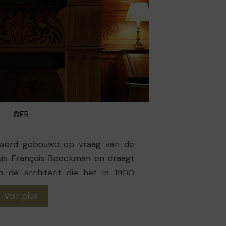
©EB
werd gebouwd op vraag van de
ouis François Beeckman en draagt
 de architect die het in 1900
rfraaid met ijzerwerk waarvan de
Voir plus
n de schraper en brievenbus. Op
ng wordt de gevel bekroond door