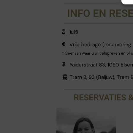
plaats van de tuin een groot bi
de verzekeringsmaatschappij "Le L
INFO EN RES
De huidige eigenaar, een grote 
van Victor Horta, heeft het g
1u15
luister teruggeven met de mede
Barbara Van der Wee, die gespeci
Vrije bedrage (reservering 
van Horta, en heeft de tui
* Geef aan waar u wilt afspreken en of 
oorspronkelijke bestemming gebr
Faiderstraat 83, 1050 Else
Tram 8, 93 (Baljuw), Tram 9
RESERVATIES 