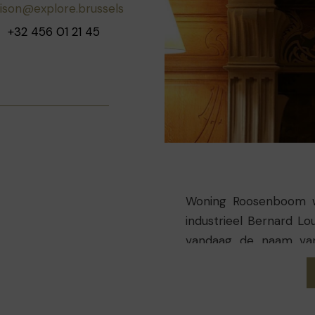
uison@explore.brussels
+32 456 01 21 45
Woning Roosenboom 
industrieel Bernard L
vandaag de naam van
bouwde. De gevel is ve
motieven terugkeren i
de bovenste verdiepi