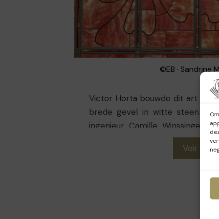
©EB · Sandrine 
Victor Horta bouwde dit art nou
brede gevel in witte steen tus
Om 
app
ingenieur Camille Winssinger, 
dez
van Ernest Solvay. Het kreeg on
ver
Voir plus
neg
en een groot trappenhuis dat in
muren waarop weelderige planten
1927-1929 werd het huis omgeb
en ondergingen gevel en interieu
In 1946 bouwde architect Henr