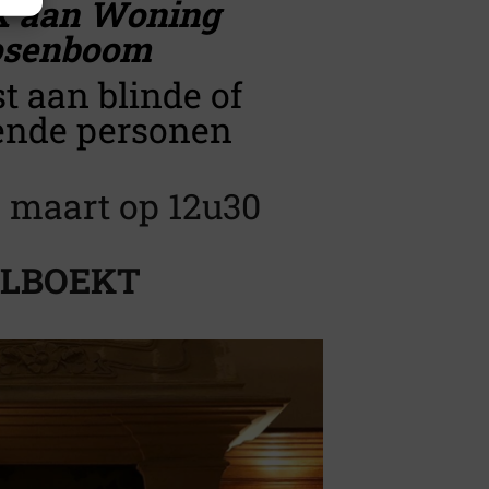
k aan Woning
osenboom
t aan blinde of
iende personen
 maart op 12u30
LBOEKT