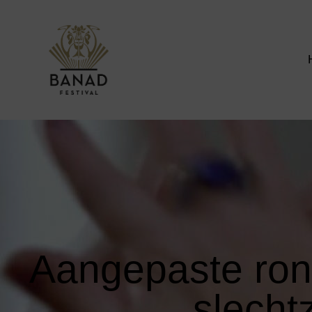
Aangepaste rond
slecht