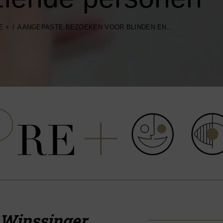
E +
AANGEPASTE BEZOEKEN VOOR BLINDEN EN...
 Winssinger