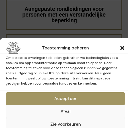
Aangepaste rondleidingen voor
personen met een verstandelijke
beperking
Aangepaste rondleidingen voor blinde
Toestemming beheren
en slechtziende personen
Om de beste ervaringen te bieden, gebruiken we technologieën zoals
cookies om apparaatinformatie op te slaan en/of te openen. Door
toestemming te geven voor deze technologieën kunnen we gegevens
zoals surfgedrag of unieke ID's op deze site verwerken. Als u geen
Rondleidingen in gebarentaal (VGT)
toestemming geeft of uw toestemming intrekt, kan dit negatieve
gevolgen hebben voor bepaalde functies en kenmerken.
Accepteer
Aangepaste rondleidingen voor mensen
met autisme
Afval
Zie voorkeuren