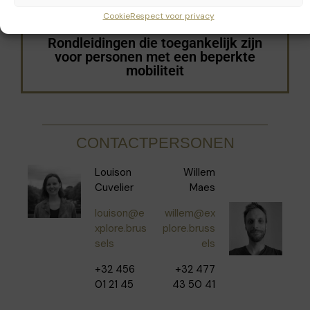
Cookie
Respect voor privacy
Rondleidingen die toegankelijk zijn
voor personen met een beperkte
mobiliteit
CONTACTPERSONEN
Louison
Willem
Cuvelier
Maes
louison@e
willem@ex
xplore.brus
plore.bruss
sels
els
+32 456
+32 477
01 21 45
43 50 41