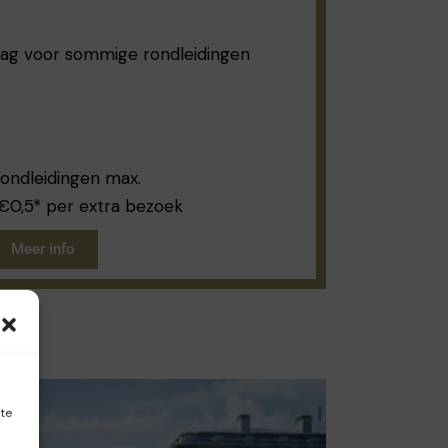
lag voor sommige rondleidingen
rondleidingen max.
- €0,5* per extra bezoek
Meer info
ite