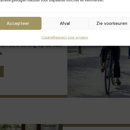
atieve gevolgen hebben voor bepaalde functies en kenmerken.
iken die tijdens het BANAD
t beste kiezen voor zachte
Accepteer
Afval
Zie voorkeuren
t openbaar vervoer.
Cookie
Respect voor privacy
cket 20% korting op de huur
s.