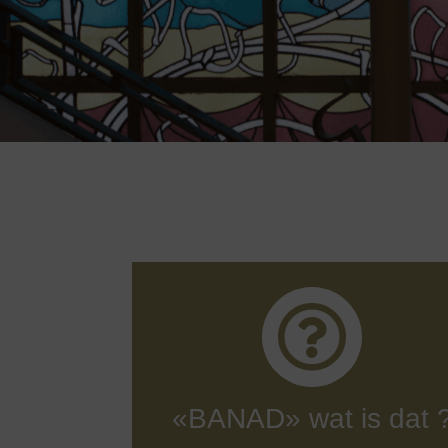
«BANAD» wat is dat 