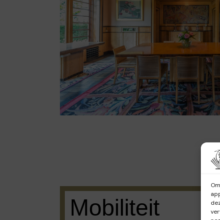
Om 
app
Mobiliteit
dez
ver