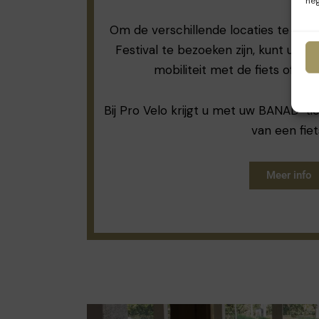
neg
Om de verschillende locaties te bere
Festival te bezoeken zijn, kunt u he
mobiliteit met de fiets of he
Bij Pro Velo krijgt u met uw BANAD-ti
van een fiet
Meer info