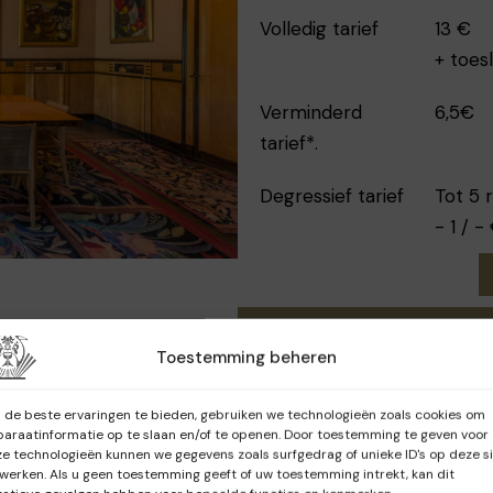
Volledig tarief
13 €
+ toes
Verminderd
6,5€
tarief*.
Degressief tarief
Tot 5 
- 1 / 
Toestemming beheren
de beste ervaringen te bieden, gebruiken we technologieën zoals cookies om
araatinformatie op te slaan en/of te openen. Door toestemming te geven voor
e technologieën kunnen we gegevens zoals surfgedrag of unieke ID's op deze s
werken. Als u geen toestemming geeft of uw toestemming intrekt, kan dit