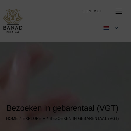
CONTACT
Bezoeken in gebarentaal (VGT)
HOME
EXPLORE +
BEZOEKEN IN GEBARENTAAL (VGT)