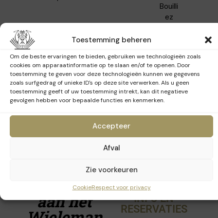
Bouilli
ez
info@
Toestemming beheren
explor
e.brus
Om de beste ervaringen te bieden, gebruiken we technologieën zoals
sels
cookies om apparaatinformatie op te slaan en/of te openen. Door
toestemming te geven voor deze technologieën kunnen we gegevens
+32 2
zoals surfgedrag of unieke ID's op deze site verwerken. Als u geen
319
toestemming geeft of uw toestemming intrekt, kan dit negatieve
50 01
gevolgen hebben voor bepaalde functies en kenmerken.
Accepteer
Afval
Zie voorkeuren
Bezoek
Cookie
Respect voor privacy
aan het
INFO EN
RESERVATIES
Wieleman