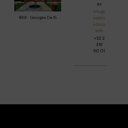
ez
info@
©EB · Georges De Ki
explor
e.brus
sels
+32 2
319
50 01
Facebook
Instagram
Contact