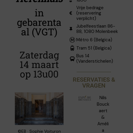
1u00
Vrije bedrage
in
(reservering
verplicht)
gebarenta
Jubelfeestlaan 86-
al (VGT)
88, 1080 Molenbeek
Métro 6 (Belgica)
Tram 51 (Belgica)
Zaterdag
Bus 14
14 maart
(Vanderstichelen)
op 13u00
RESERVATIES &
VRAGEN
Nils
Bouck
aert
&
Améli
a
©EB · Sophie Voituron