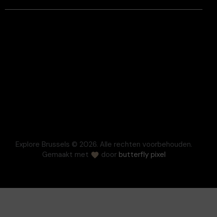
Juridische informatie
Algemene verkoopvoorwaarden
Respect voor privacy
Beslechting van geschillen
Cookie
Pers
Veelgestelde vragen
Explore Brussels
© 2026. Alle rechten voorbehouden.
Gemaakt met
door
butterfly pixel