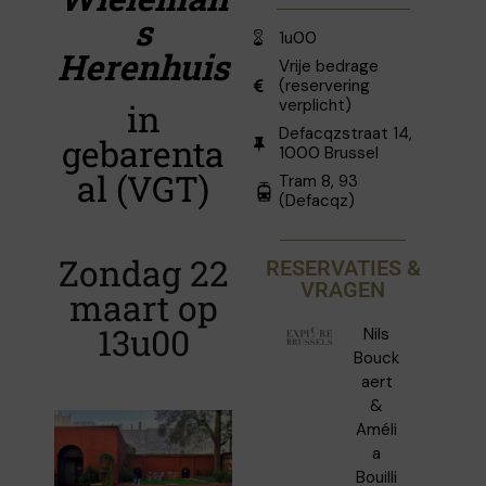
s
1u00
Herenhuis
Vrije bedrage
(reservering
verplicht)
in
Defacqzstraat 14,
gebarenta
1000 Brussel
al (VGT)
Tram 8, 93
(Defacqz)
Zondag 22
RESERVATIES &
VRAGEN
maart op
13u00
Nils
Bouck
aert
&
Améli
a
Bouilli