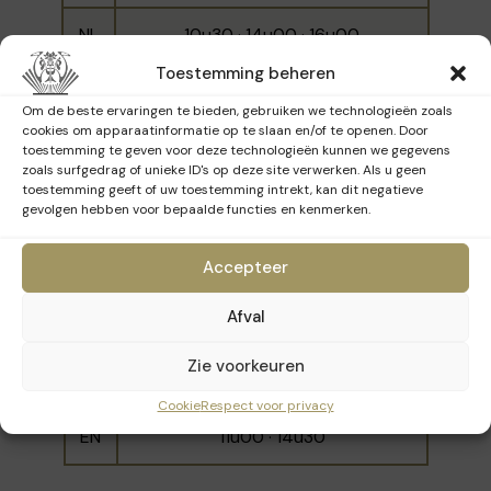
negentig aanving, opende het museum de
NL
10u30 · 14u00 · 16u00
deuren in het jaar 2000. Het BANAD-ticket
geeft u na uw bezoek ook toegang tot het
Toestemming beheren
EN
11u30 · 15u30
Muziekinstrumentenmuseum.
Om de beste ervaringen te bieden, gebruiken we technologieën zoals
cookies om apparaatinformatie op te slaan en/of te openen. Door
toestemming te geven voor deze technologieën kunnen we gegevens
zoals surfgedrag of unieke ID's op deze site verwerken. Als u geen
Zondag 15 maart 2026
toestemming geeft of uw toestemming intrekt, kan dit negatieve
gevolgen hebben voor bepaalde functies en kenmerken.
Accepteer
Taal
Tijdstippen
Afval
FR
10u00 · 11u30 · 14u00 · 15u30· 16u00
Zie voorkeuren
NL
10u00 - 12u00 - 15u30
Cookie
Respect voor privacy
EN
11u00 · 14u30