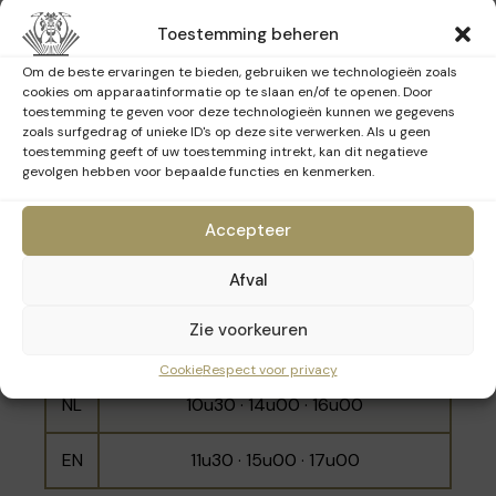
Toestemming beheren
NL
10u00 - 12u00 - 15u30
Om de beste ervaringen te bieden, gebruiken we technologieën zoals
EN
11u00 · 14u30 · 16u30
cookies om apparaatinformatie op te slaan en/of te openen. Door
toestemming te geven voor deze technologieën kunnen we gegevens
zoals surfgedrag of unieke ID's op deze site verwerken. Als u geen
toestemming geeft of uw toestemming intrekt, kan dit negatieve
gevolgen hebben voor bepaalde functies en kenmerken.
Zondag 15 maart 2026
Accepteer
Afval
Taal
Tijdstippen
10u00 · 11u00 · 12u00 · 14u30 · 15u30 ·
Zie voorkeuren
FR
16u30
Cookie
Respect voor privacy
NL
10u30 · 14u00 · 16u00
EN
11u30 · 15u00 · 17u00