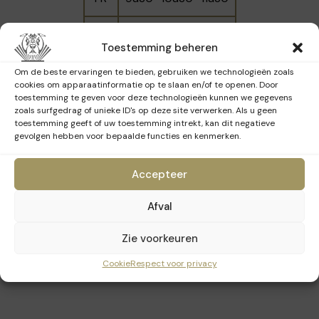
NL
9u30 - 10u30
Toestemming beheren
EN
11h30
Om de beste ervaringen te bieden, gebruiken we technologieën zoals
cookies om apparaatinformatie op te slaan en/of te openen. Door
toestemming te geven voor deze technologieën kunnen we gegevens
zoals surfgedrag of unieke ID's op deze site verwerken. Als u geen
toestemming geeft of uw toestemming intrekt, kan dit negatieve
Zondag 15 maart 2026
gevolgen hebben voor bepaalde functies en kenmerken.
Accepteer
Taal
Tijdstippen
Afval
FR
9u30
Zie voorkeuren
NL
9u30
Cookie
Respect voor privacy