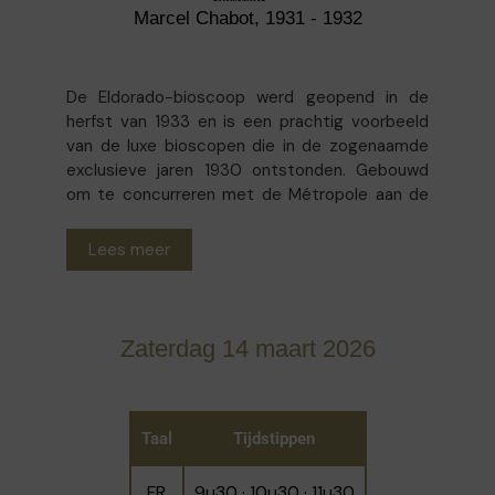
Marcel Chabot, 1931 - 1932
De Eldorado-bioscoop werd geopend in de
herfst van 1933 en is een prachtig voorbeeld
van de luxe bioscopen die in de zogenaamde
exclusieve jaren 1930 ontstonden. Gebouwd
om te concurreren met de Métropole aan de
Rue Neuve, werd de zaal met 2.700
zitplaatsen in de jaren 1970 opgesplitst. Nu
Lees meer
wordt het geëxploiteerd door de UCG-groep,
maar het is nog steeds het grootste van de
hoofdstad en een zeldzaam juweel van de
Brusselse art deco, met weelderige bas-reliëfs
Zaterdag 14 maart 2026
in verguld stucwerk die scènes uit Afrikaanse
voorstellingen uitbeelden. Deze nodigen de
kijker uit om te ontsnappen, maar getuigen ook
van de koloniale propaganda van weleer.
Taal
Tijdstippen
FR
9u30 · 10u30 · 11u30