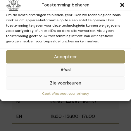
over kunst en natuur.
NL
10u00 - 12u00 - 15u30
Toestemming beheren
Om de beste ervaringen te bieden, gebruiken we technologieën zoals
EN
11u00 · 14u30 · 16u30
cookies om apparaatinformatie op te slaan en/of te openen. Door
toestemming te geven voor deze technologieën kunnen we gegevens
zoals surfgedrag of unieke ID's op deze site verwerken. Als u geen
toestemming geeft of uw toestemming intrekt, kan dit negatieve
gevolgen hebben voor bepaalde functies en kenmerken.
Zondag 29 maart 2026
Accepteer
Taal
Tijdstippen
Afval
10u00 · 11u00 · 12u00 · 14u30 · 15u30 ·
Zie voorkeuren
FR
16u30
Cookie
Respect voor privacy
NL
10u30 · 14u00 · 16u00
EN
11u30 · 15u00 · 17u00