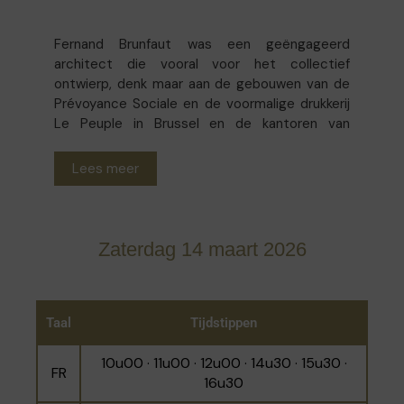
Fernand Brunfaut was een geëngageerd
architect die vooral voor het collectief
ontwierp, denk maar aan de gebouwen van de
Prévoyance Sociale en de voormalige drukkerij
Le Peuple in Brussel en de kantoren van
dagblad Vooruit in Gent, allemaal projecten die
hij uitvoerde met zijn zoon Maxime. In de
Lees meer
prestigieuze art-decowijk Meir in Anderlecht
vinden we dit unieke voorbeeld van een
herenhuis van Brunfaut voor een particuliere
opdrachtgever terug. De gevel in baksteen valt
Zaterdag 14 maart 2026
op door zijn fraaie ijzersmeedwerk, glas-in-
loodramen en een sterke horizontaliteit die al
enigszins modernistisch aandoet. Het bezoek
leidt langs de inkomhal, de trappenhal, de
Taal
Tijdstippen
overloop op de eerste verdieping en een
balkon aan de achtergevel. De woning werd
10u00 · 11u00 · 12u00 · 14u30 · 15u30 ·
FR
grondig gerestaureerd door de
16u30
gepassioneerde eigenaars, die de