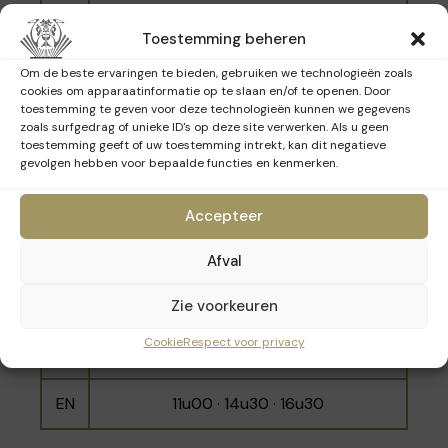
overgebleven originele interieurelementen
NL
10u30 · 14u00 · 16u00
Toestemming beheren
hebben aangevuld met reconstructies in de
geest van het originele ontwerp.
EN
11u30 · 15u00 · 17u00
Om de beste ervaringen te bieden, gebruiken we technologieën zoals
cookies om apparaatinformatie op te slaan en/of te openen. Door
toestemming te geven voor deze technologieën kunnen we gegevens
zoals surfgedrag of unieke ID's op deze site verwerken. Als u geen
toestemming geeft of uw toestemming intrekt, kan dit negatieve
Zondag 15 maart 2026
gevolgen hebben voor bepaalde functies en kenmerken.
Accepteer
Taal
Tijdstippen
Afval
10u30 · 11u30 · 14u00 · 15u00· 16u00 ·
FR
Zie voorkeuren
17u00
Cookie
Respect voor privacy
NL
10u00 - 12u00 - 15u30
EN
11u00 · 14u30 · 16u30