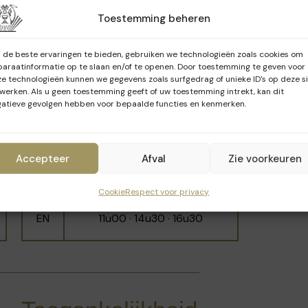
2026
Toestemming beheren
euvel tussen de Minimenstraat en het
de beste ervaringen te bieden, gebruiken we technologieën zoals cookies om
araatinformatie op te slaan en/of te openen. Door toestemming te geven voor
omringende hoogten om het panoramische
Taal
Tijdstippen
e technologieën kunnen we gegevens zoals surfgedrag of unieke ID's op deze s
werken. Als u geen toestemming geeft of uw toestemming intrekt, kan dit
atieve gevolgen hebben voor bepaalde functies en kenmerken.
10u30 · 11u30 · 14u00 · 15u00·
FR
ke school voor jongens die in 1851 werd
16u00 · 17u00
ge locatie verhuisde, op de plek van het
Accepteer
Afval
Zie voorkeuren
le Moyenne A werd een atheneum in 1941
NL
10u00 - 12u00 - 15u30
 Robert Catteau aan.
Cookie
Respect voor privacy
EN
11u00 · 14u30 · 16u30