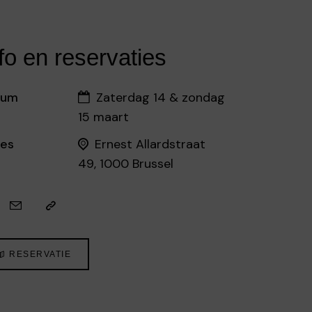
fo en reservaties
tum
Zaterdag 14 & zondag
15 maart
es
Ernest Allardstraat
49, 1000 Brussel
RESERVATIE
©EB - Admirable Façades