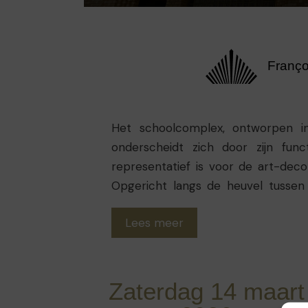
Franço
Het schoolcomplex, ontworpen in 
onderscheidt zich door zijn fun
representatief is voor de art-deco
Opgericht langs de heuvel tussen 
respecteert het gebouw de 
Lees meer
panoramische uitzicht over de s
(Middelbare school A) is een gemeen
1851. Na enkele verhuizingen vond de
plaats van het voormalige klooste
Zaterdag 14 maart
evolueerde in 1941 tot een athene