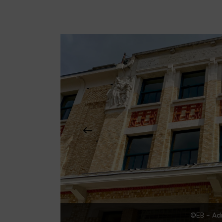
©EB - Ad