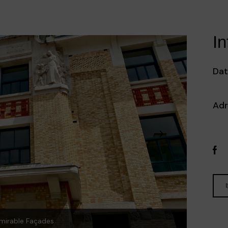
In
Da
Adr
mirable Façades