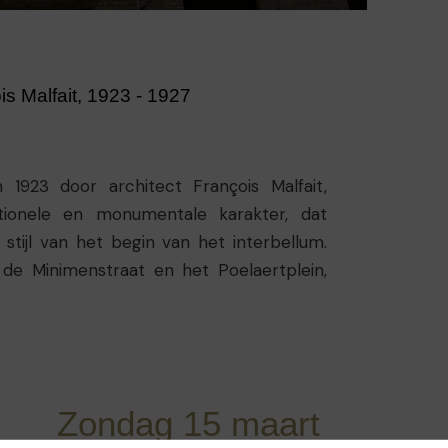
is Malfait, 1923 - 1927
1923 door architect François Malfait,
ctionele en monumentale karakter, dat
 stijl van het begin van het interbellum.
de Minimenstraat en het Poelaertplein,
omringende hoogtes teneinde het
tad te behouden. De “École Moyenne A”
telijke school voor jongens, opgericht in
 school haar huidige locatie in 1927 op de
r van de Minimen. De “École Moyenne A”
Zondag 15 maart
um en kreeg enkele jaren later de naam