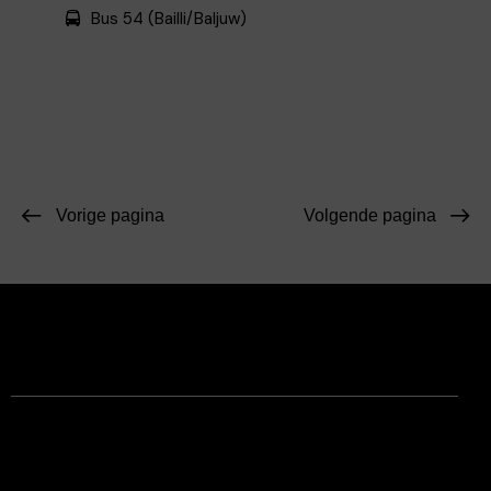
Bus 54 (Bailli/Baljuw)
Vorige pagina
Volgende pagina
Facebook
Instagram
Contact
Juridische informatie