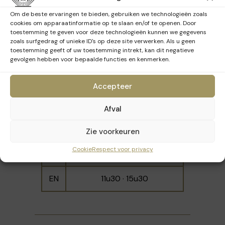
Om de beste ervaringen te bieden, gebruiken we technologieën zoals
EN
12u00 · 16u00
cookies om apparaatinformatie op te slaan en/of te openen. Door
toestemming te geven voor deze technologieën kunnen we gegevens
zoals surfgedrag of unieke ID's op deze site verwerken. Als u geen
toestemming geeft of uw toestemming intrekt, kan dit negatieve
gevolgen hebben voor bepaalde functies en kenmerken.
Zondag 22 maart 2026
Accepteer
Taal
Tijdstippen
Afval
FR
10u30 · 12u00 · 14u30 · 16u00
Zie voorkeuren
Cookie
Respect voor privacy
NL
10u00 · 14u00
EN
11u30 · 15u30