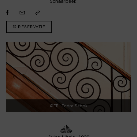
Schaarbeek
RESERVATIE
©EB · Endre Sebok