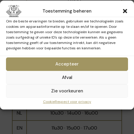
17u00
Toestemming beheren
NL
10u00 - 12u00 - 15u30
Om de beste ervaringen te bieden, gebruiken we technologieën zoals
cookies om apparaatinformatie op te slaan en/of te openen. Door
EN
11u00 · 14u30 · 16u30
toestemming te geven voor deze technologieën kunnen we gegevens
zoals surfgedrag of unieke ID's op deze site verwerken. Als u geen
toestemming geeft of uw toestemming intrekt, kan dit negatieve
gevolgen hebben voor bepaalde functies en kenmerken.
Zondag 29 maart 2026
Accepteer
Afval
Taal
Tijdstippen
Zie voorkeuren
10u00 · 11u00 · 12u00 · 14u30 · 15u30 ·
FR
16u30
Cookie
Respect voor privacy
NL
10u30 · 14u00 · 16u00
EN
11u30 · 15u00 · 17u00