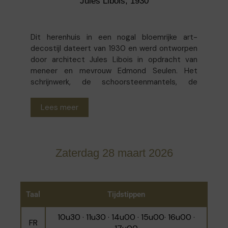
Jules Libois, 1930
Dit herenhuis in een nogal bloemrijke art-
decostijl dateert van 1930 en werd ontworpen
door architect Jules Libois in opdracht van
meneer en mevrouw Edmond Seulen. Het
schrijnwerk, de schoorsteenmantels, de
smeedijzeren balustrades en de schitterende
dakramen in glas-in-lood die voor een
Lees meer
overvloedige lichtinval zorgen, zijn allemaal
bewaard gebleven. Vandaag de dag vormt de
woning de thuisbasis van The British
International School of Brussels, een school die
Zaterdag 28 maart 2026
sinds het jaar 2000 onderwijs biedt aan
Engelstalige kinderen tussen 3 en 11 jaar. Met
hun persoonlijke tekeningen en kunstwerken
maken de kinderen dit al prachtige kader nog
Taal
Tijdstippen
levendiger.
10u30 · 11u30 · 14u00 · 15u00· 16u00 ·
FR