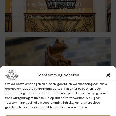
61. Woning Seulen [The British
International School of Brussels]
Art deco
,
Classic
,
Interieurs
,
Weekend 3
Toestemming beheren
62. Woning de le Court [Openbare
Om de beste ervaringen te bieden, gebruiken we technologieën zoals
bibliotheek Etterbeek]
cookies om apparaatinformatie op te slaan en/of te openen. Door
Art nouveau
,
Classic
,
Interieurs
,
PBM
,
Weekend 3
toestemming te geven voor deze technologieën kunnen we gegevens
zoals surfgedrag of unieke ID's op deze site verwerken. Als u geen
toestemming geeft of uw toestemming intrekt, kan dit negatieve
gevolgen hebben voor bepaalde functies en kenmerken.