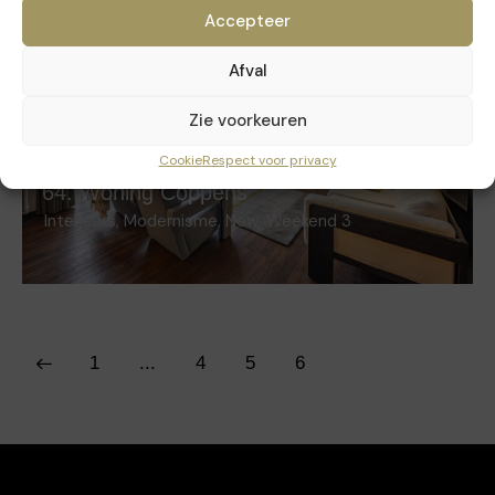
Accepteer
Afval
Zie voorkeuren
Cookie
Respect voor privacy
64. Woning Coppens
Interieurs
,
Modernisme
,
New
,
Weekend 3
1
...
4
5
6