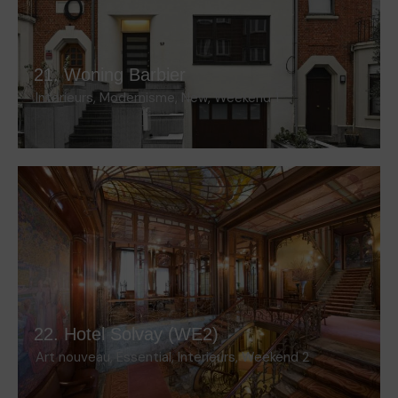
21. Woning Barbier
Interieurs
,
Modernisme
,
New
,
Weekend 1
22. Hotel Solvay (WE2)
Art nouveau
,
Essential
,
Interieurs
,
Weekend 2