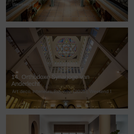
Weekend 1
14. Orthodoxe Synagoge van
Anderlecht
Art deco
,
Interieurs
,
Pre-new (2025)
,
Weekend 1