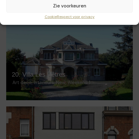
Zie voorkeuren
Cookie
Respect voor privacy
20. Villa Les Hêtres
Art deco
,
Interieurs
,
New
,
Weekend 1