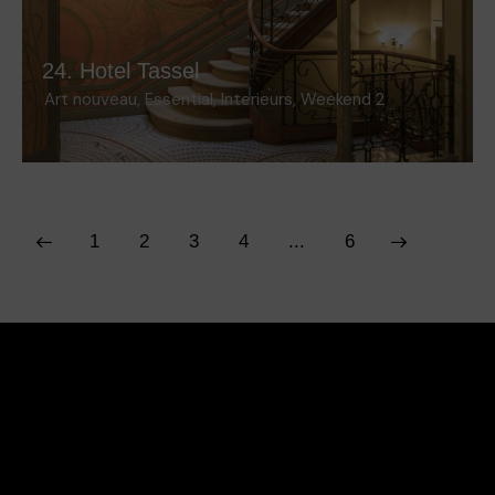
24. Hotel Tassel
Art nouveau
,
Essential
,
Interieurs
,
Weekend 2
1
2
3
4
>
...
6
Facebook
Instagram
Contact
Juridische informatie
Algemene verkoopvoorwaarden