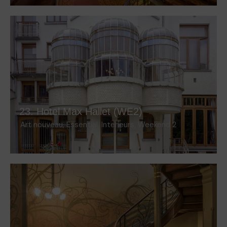
23. Hotel Max Hallet (WE2)
Art nouveau
,
Essential
,
Interieurs
,
Weekend 2