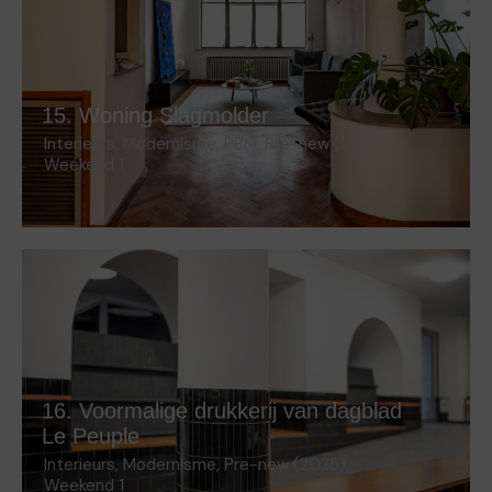
15. Woning Slagmolder
Interieurs
,
Modernisme
,
PBM
,
Pre-new (2025)
,
Weekend 1
16. Voormalige drukkerij van dagblad
Le Peuple
Interieurs
,
Modernisme
,
Pre-new (2025)
,
Weekend 1