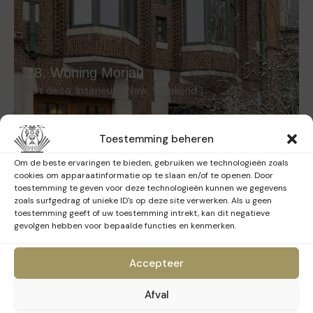
18. Woning Morjau
Art deco
,
Interieurs
,
New
,
Weekend 1
Toestemming beheren
Om de beste ervaringen te bieden, gebruiken we technologieën zoals
cookies om apparaatinformatie op te slaan en/of te openen. Door
toestemming te geven voor deze technologieën kunnen we gegevens
zoals surfgedrag of unieke ID's op deze site verwerken. Als u geen
toestemming geeft of uw toestemming intrekt, kan dit negatieve
gevolgen hebben voor bepaalde functies en kenmerken.
Accepteer
19. Universitaire Stichting
Afval
Art deco
,
Interieurs
,
New
,
Weekend 1