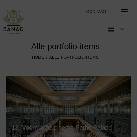
CONTACT
Alle portfolio-items
HOME
ALLE PORTFOLIO-ITEMS
13. Voormalige cinema Pathé Palace
Art nouveau
,
Interieurs
,
PBM
,
Pre-new (2024)
,