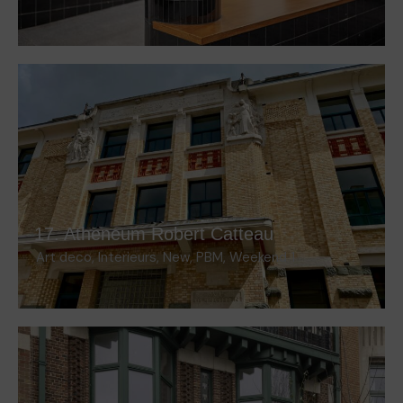
17. Atheneum Robert Catteau
Art deco
,
Interieurs
,
New
,
PBM
,
Weekend 1